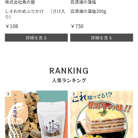
株式会社魚の屋
百済浦の藻塩
しそわかめふりかけ （さけ入
百済浦の藻塩200g
り）
￥108
￥750
詳細を見る
詳細を見る
RANKING
人気ランキング
1
2