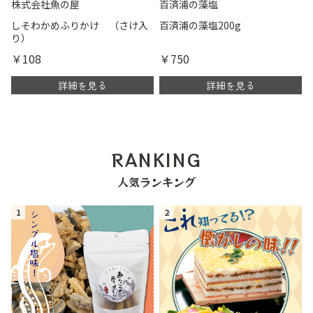
株式会社魚の屋
百済浦の藻塩
しそわかめふりかけ （さけ入
百済浦の藻塩200g
り）
￥108
￥750
詳細を見る
詳細を見る
RANKING
人気ランキング
1
2