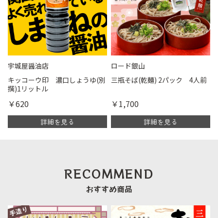
宇城屋醤油店
ロード銀山
キッコーウ印 濃口しょうゆ(別
三瓶そば(乾麺) 2パック 4人前
撰)1リットル
￥620
￥1,700
詳細を見る
詳細を見る
RECOMMEND
おすすめ商品