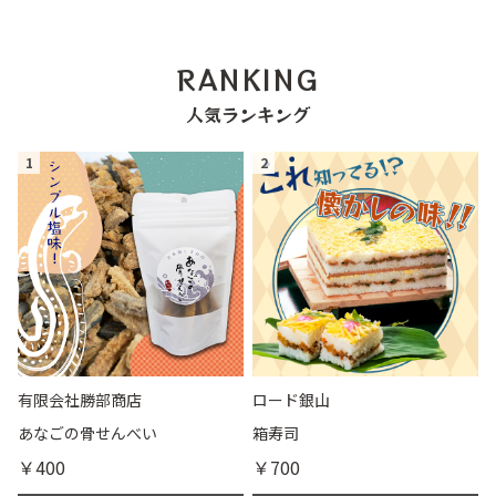
RANKING
人気ランキング
1
2
有限会社勝部商店
ロード銀山
あなごの骨せんべい
箱寿司
￥400
￥700