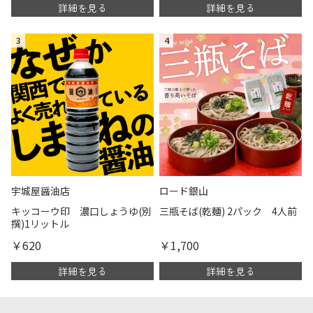
詳細を見る
詳細を見る
3
4
宇城屋醤油店
ロード銀山
キッコーウ印 濃口しょうゆ(別
三瓶そば(乾麺) 2パック 4人前
撰)1リットル
￥620
￥1,700
詳細を見る
詳細を見る