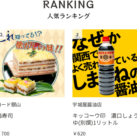
RANKING
人気ランキング
2
3
ロード銀山
宇城屋醤油店
箱寿司
キッコーウ印 濃口しょ
ゆ(別撰)1リットル
700
￥620