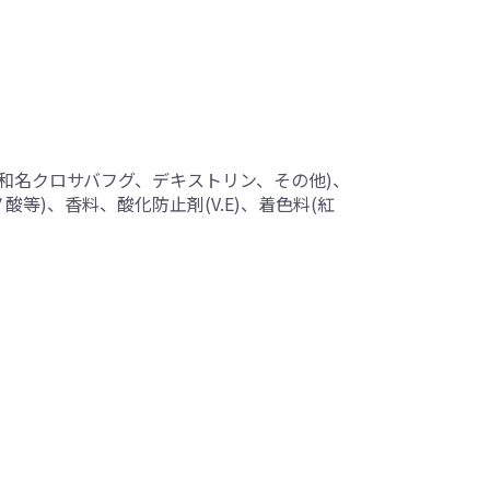
準和名クロサバフグ、デキストリン、その他)、
等)、香料、酸化防止剤(V.E)、着色料(紅