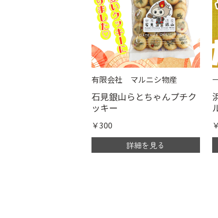
有限会社 マルニシ物産
石見銀山らとちゃんプチク
ッキー
￥300
￥
詳細を見る