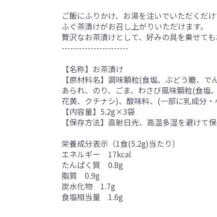
ご飯にふりかけ、お湯を注いでいただくだけ
ふぐ茶漬けがお召し上がりいただけます。
贅沢なお茶漬けとして、好みの具を乗せても
-----------------------
【名称】お茶漬け
【原材料名】調味顆粒(食塩、ぶどう糖、でん
あられ、のり、ごま、わさび風味顆粒(食塩、で
花黄、クチナシ)、酸味料、(一部に乳成分・
【内容量】5.2g×3袋
【保存方法】直射日光、高温多湿を避けて保
栄養成分表示（1食(5.2g)当たり）
エネルギー 17kcal
たんぱく質 0.8g
脂質 0.9g
炭水化物 1.7g
食塩相当量 1.6g