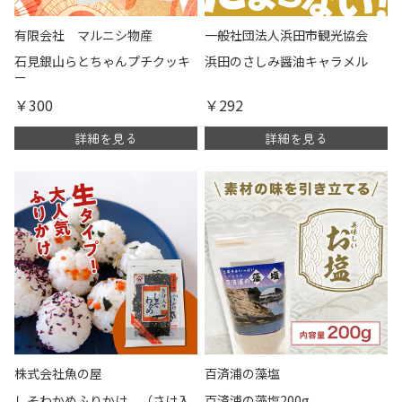
有限会社 マルニシ物産
一般社団法人浜田市観光協会
石見銀山らとちゃんプチクッキ
浜田のさしみ醤油キャラメル
ー
￥300
￥292
詳細を見る
詳細を見る
株式会社魚の屋
百済浦の藻塩
しそわかめふりかけ （さけ入
百済浦の藻塩200g