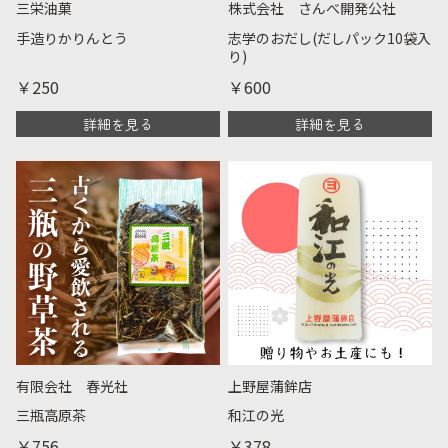
三栄油菓
株式会社 さんべ開発公社
手造りかりんとう
志学のおだし(だしパック10袋入
り)
￥250
￥600
詳細を見る
詳細を見る
有限会社 春光社
上野屋蒲鉾店
三瓶高原茶
和江の光
￥756
￥378