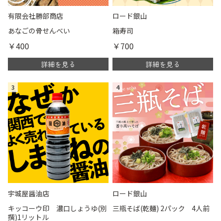
有限会社勝部商店
ロード銀山
あなごの骨せんべい
箱寿司
￥400
￥700
詳細を見る
詳細を見る
3
4
宇城屋醤油店
ロード銀山
キッコーウ印 濃口しょうゆ(別
三瓶そば(乾麺) 2パック 4人前
撰)1リットル