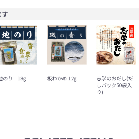
ます
地のり 18g
板わかめ 12g
志学のおだし(だ
しパック50袋入
り)