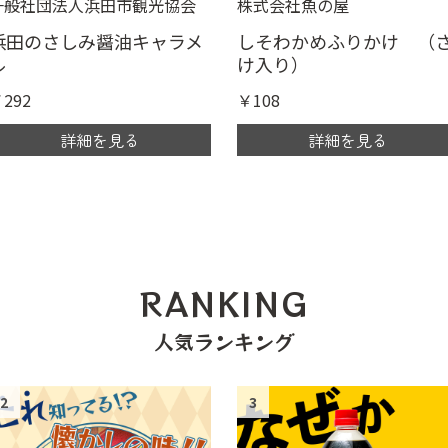
一般社団法人浜田市観光協会
株式会社魚の屋
浜田のさしみ醤油キャラメ
しそわかめふりかけ （
ル
け入り）
292
￥108
詳細を見る
詳細を見る
RANKING
人気ランキング
2
3