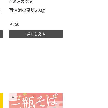
百済浦の藻塩
さ
百済浦の藻塩200g
￥750
詳細を見る
4