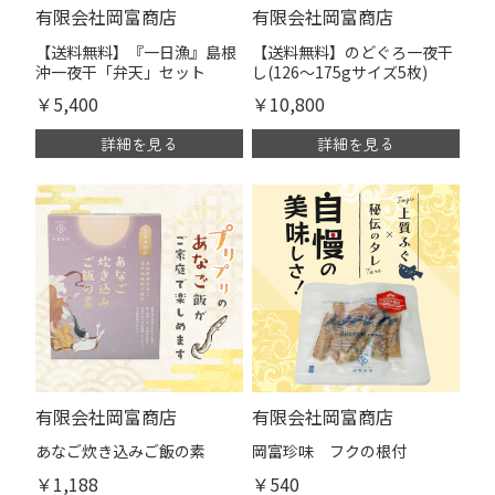
有限会社岡富商店
有限会社岡富商店
【送料無料】『一日漁』島根
【送料無料】のどぐろ一夜干
沖一夜干「弁天」セット
し(126～175gサイズ5枚)
￥5,400
￥10,800
詳細を見る
詳細を見る
有限会社岡富商店
有限会社岡富商店
あなご炊き込みご飯の素
岡富珍味 フクの根付
￥1,188
￥540