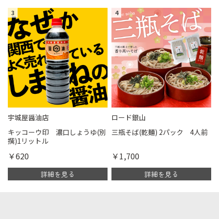
3
4
宇城屋醤油店
ロード銀山
キッコーウ印 濃口しょうゆ(別
三瓶そば(乾麺) 2パック 4人前
撰)1リットル
￥620
￥1,700
詳細を見る
詳細を見る